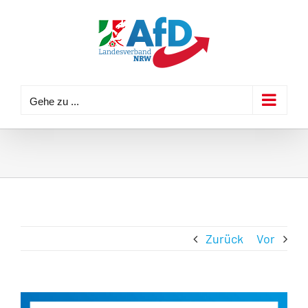
Zum
Inhalt
springen
Gehe zu ...
Zurück
Vor