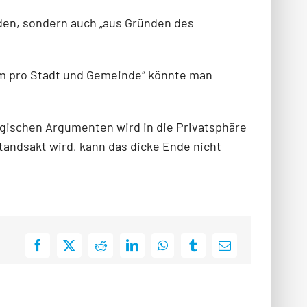
rden, sondern auch „aus Gründen des
um pro Stadt und Gemeinde“ könnte man
logischen Argumenten wird in die Privatsphäre
andsakt wird, kann das dicke Ende nicht
Facebook
X
Reddit
LinkedIn
WhatsApp
Tumblr
E-
Mail