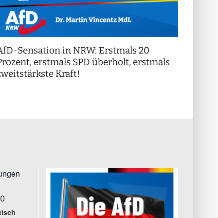
AfD-Sensation in NRW: Erstmals 20
++ Di
!
Prozent, erstmals SPD überholt, erstmals
++
zweitstärkste Kraft!
tungen
00
tisch