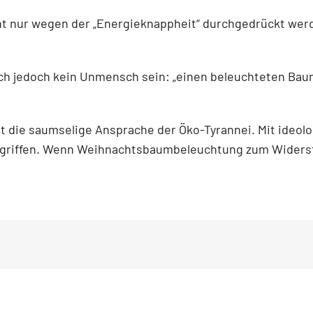
icht nur wegen der „Energieknappheit“ durchgedrückt we
esch jedoch kein Unmensch sein: „einen beleuchteten Ba
 ist die saumselige Ansprache der Öko-Tyrannei. Mit ideo
egriffen. Wenn Weihnachtsbaumbeleuchtung zum Widerst