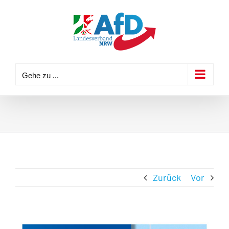
Zum
Inhalt
springen
Gehe zu ...
Zurück
Vor