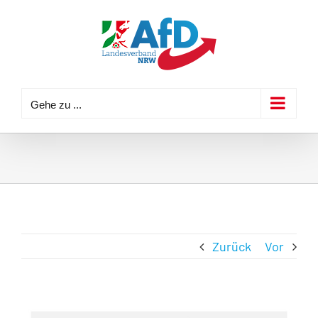
Zum
Inhalt
springen
Gehe zu ...
Zurück
Vor