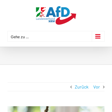
Zum
Inhalt
springen
Gehe zu ...
Zurück
Vor