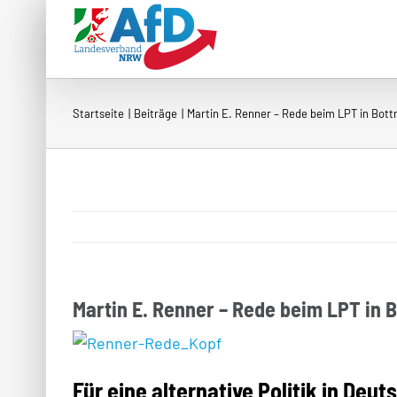
Zum
Inhalt
springen
Startseite
Beiträge
Martin E. Renner – Rede beim LPT in Bott
Martin E. Renner – Rede beim LPT in 
Für eine alternative Politik in Deu