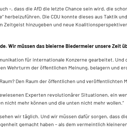
 auch –, dass die AfD die letzte Chance sein wird, die sch
 herbeizuführen. Die CDU konnte dieses aus Taktik und F
 Zeitgeist hinzugeben und neue Koalitionsperspektiven 
rde. Wir müssen das bleierne Biedermeier unsere Zeit 
unikation für internationale Konzerne gearbeitet. Und de
den Wehrturm der öffentlichen Meinung, belagern und er
 Raum? Den Raum der öffentlichen und veröffentlichten 
wiesenen Experten revolutionärer Situationen, ein wen
n nicht mehr können und die unten nicht mehr wollen.“
sehen wir täglich. Und wir müssen dafür sorgen, dass d
ngenheit gemacht haben – als dem vermeintlich kleineren