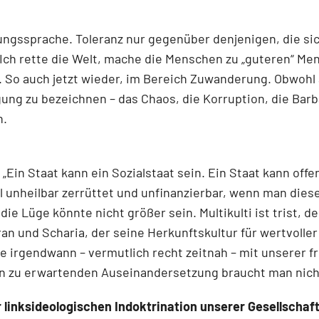
gssprache. Toleranz nur gegenüber denjenigen, die si
Ich rette die Welt, mache die Menschen zu „guteren“ Me
So auch jetzt wieder, im Bereich Zuwanderung. Obwohl al
gung zu bezeichnen – das Chaos, die Korruption, die Barba
n.
 „Ein Staat kann ein Sozialstaat sein. Ein Staat kann of
unheilbar zerrüttet und unfinanzierbar, wenn man dieses
die Lüge könnte nicht größer sein. Multikulti ist trist, d
n und Scharia, der seine Herkunftskultur für wertvoller
ie irgendwann – vermutlich recht zeitnah – mit unserer 
ann zu erwartenden Auseinandersetzung braucht man nich
 linksideologischen Indoktrination unserer Gesellschaft