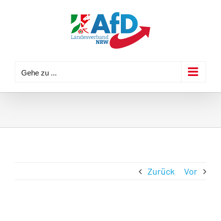
Zum
Inhalt
springen
Gehe zu ...
Zurück
Vor