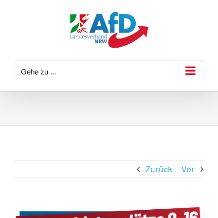
Zum
Inhalt
springen
Gehe zu ...
Zurück
Vor