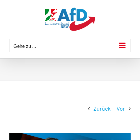
Zum
Inhalt
springen
Gehe zu ...
Zurück
Vor