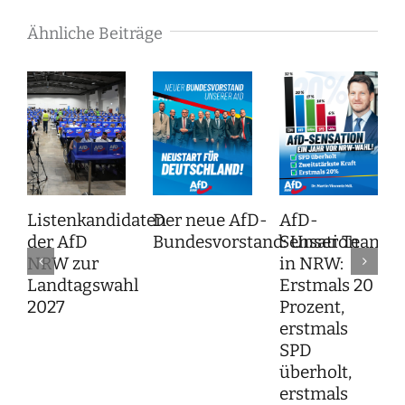
Ähnliche Beiträge
Listenkandidaten
Der neue AfD-
AfD-
der AfD
Bundesvorstand: Unser Team f
Sensation
NRW zur
in NRW:
Landtagswahl
Erstmals 20
2027
Prozent,
erstmals
SPD
überholt,
erstmals