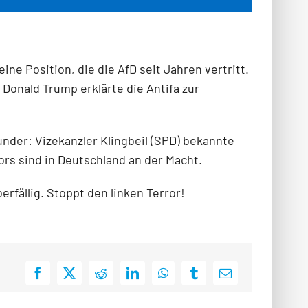
e Position, die die AfD seit Jahren vertritt.
onald Trump erklärte die Antifa zur
nder: Vizekanzler Klingbeil (SPD) bekannte
ors sind in Deutschland an der Macht.
erfällig. Stoppt den linken Terror!
Facebook
X
Reddit
LinkedIn
WhatsApp
Tumblr
E-
Mail