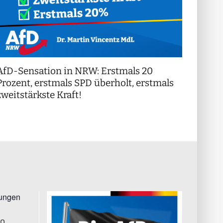
AfD-Sensation in NRW: Erstmals 20
++ Di
!
Prozent, erstmals SPD überholt, erstmals
++
zweitstärkste Kraft!
tungen
00