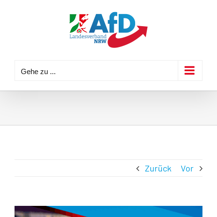
Zum
Inhalt
springen
Gehe zu ...
Zurück
Vor