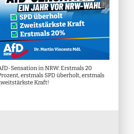
AfD-Sensation in NRW: Erstmals 20
++ Di
!
Prozent, erstmals SPD überholt, erstmals
++
zweitstärkste Kraft!