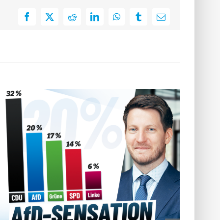
Facebook
X
Reddit
LinkedIn
WhatsApp
Tumblr
E-
Mail