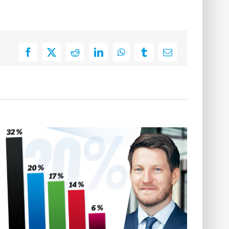
Facebook
X
Reddit
LinkedIn
WhatsApp
Tumblr
E-
Mail