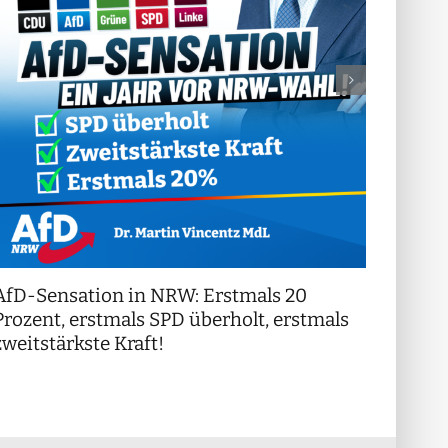
AfD-Sensation in NRW: Erstmals 20
++ Di
!
Prozent, erstmals SPD überholt, erstmals
++
zweitstärkste Kraft!