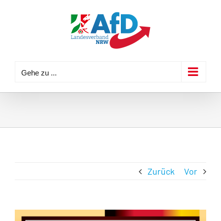
Zum
Inhalt
springen
Gehe zu ...
Zurück
Vor