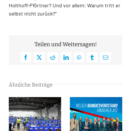
Holthoff-Pförtner? Und vor allem: Warum tritt er
selbst nicht zurück?“
Teilen und Weitersagen!
Facebook
X
Reddit
LinkedIn
WhatsApp
Tumblr
E-
Mail
Ähnliche Beiträge