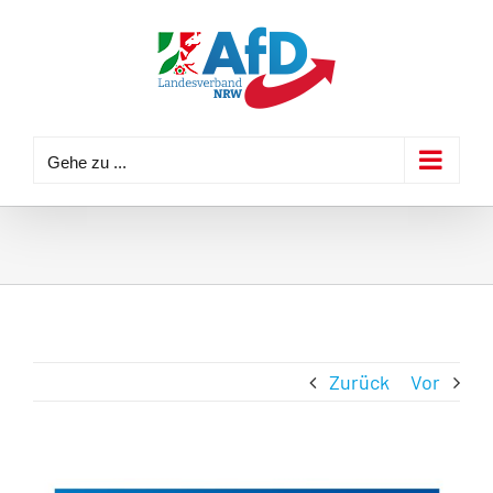
Zum
Inhalt
springen
Gehe zu ...
Zurück
Vor