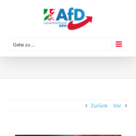
Zum
Inhalt
springen
Gehe zu ...
Zurück
Vor