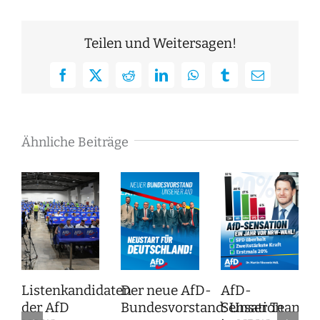
Teilen und Weitersagen!
Facebook
X
Reddit
LinkedIn
WhatsApp
Tumblr
E-
Mail
Ähnliche Beiträge
Listenkandidaten
Der neue AfD-
AfD-
der AfD
Bundesvorstand: Unser Team f
Sensation