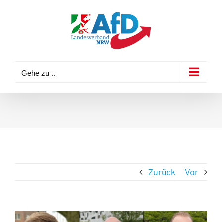
Zum
Inhalt
springen
Gehe zu ...
Zurück
Vor