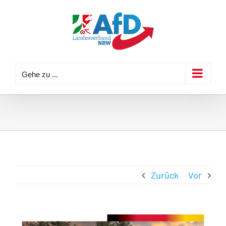
Zum
Inhalt
springen
Gehe zu ...
Zurück
Vor