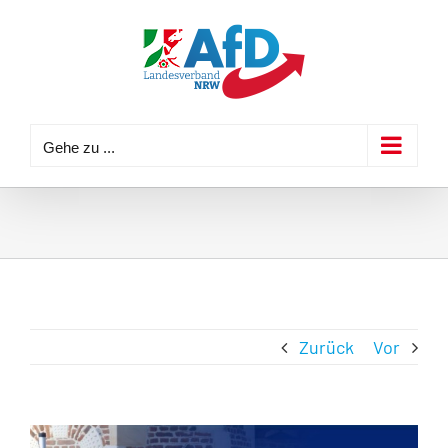
Zum
Inhalt
springen
Gehe zu ...
Zurück
Vor