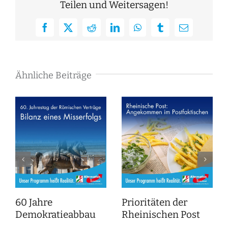
Teilen und Weitersagen!
Facebook
X
Reddit
LinkedIn
WhatsApp
Tumblr
E-
Mail
Ähnliche Beiträge
60 Jahre
Prioritäten der
Demokratieabbau
Rheinischen Post