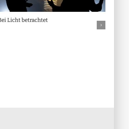
Bei Licht betrachtet
Früch