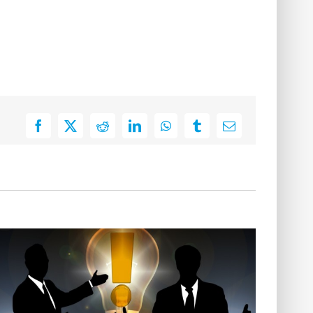
Facebook
X
Reddit
LinkedIn
WhatsApp
Tumblr
E-
Mail