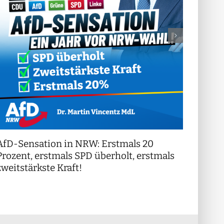
AfD-Sensation in NRW: Erstmals 20
++ Di
!
Prozent, erstmals SPD überholt, erstmals
++
zweitstärkste Kraft!