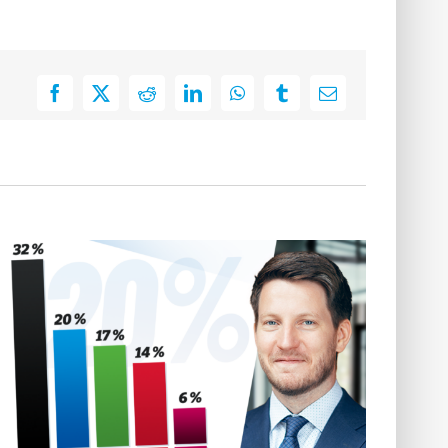
Facebook
X
Reddit
LinkedIn
WhatsApp
Tumblr
E-
Mail