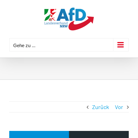
Zum
Inhalt
springen
Gehe zu ...
Zurück
Vor