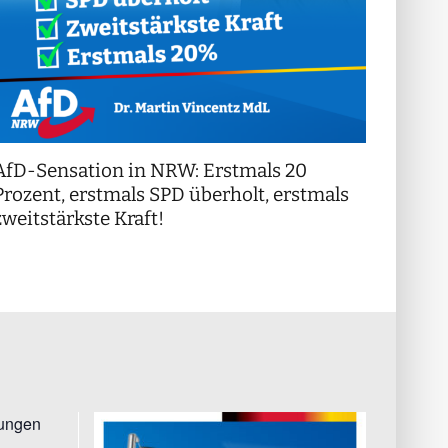
AfD-Sensation in NRW: Erstmals 20
++ Di
!
Prozent, erstmals SPD überholt, erstmals
++
zweitstärkste Kraft!
tungen