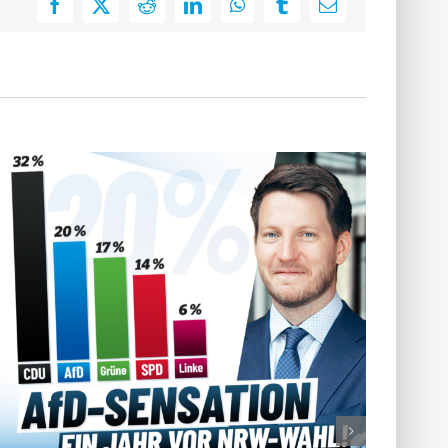
Facebook
X
Reddit
LinkedIn
WhatsApp
Tumblr
E-
Mail