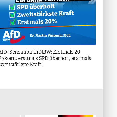
AfD-Sensation in NRW: Erstmals 20
++ Di
!
Prozent, erstmals SPD überholt, erstmals
++
zweitstärkste Kraft!