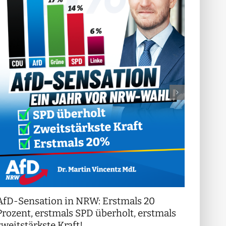
AfD-Sensation in NRW: Erstmals 20
++ Di
!
Prozent, erstmals SPD überholt, erstmals
++
zweitstärkste Kraft!