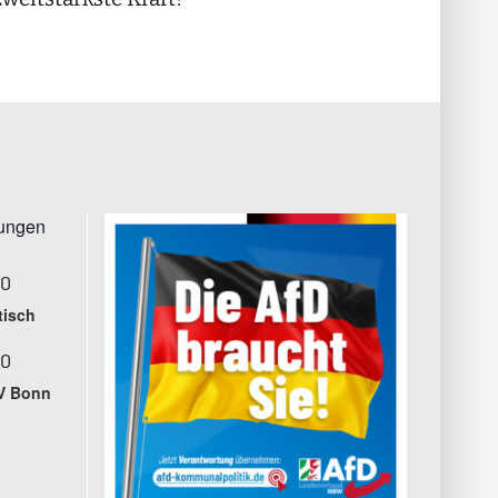
tungen
00
tisch
00
V Bonn