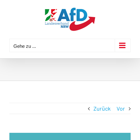
Zum
Inhalt
springen
Gehe zu ...
Zurück
Vor