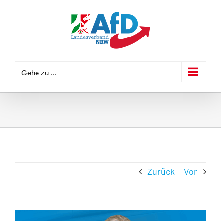
Zum
Inhalt
springen
Gehe zu ...
Zurück
Vor