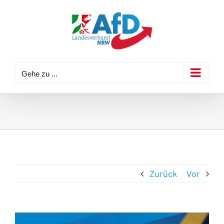
Zum
Inhalt
springen
Gehe zu ...
Zurück
Vor