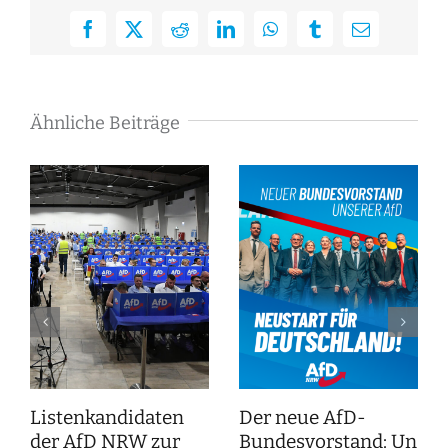
Facebook
X
Reddit
LinkedIn
WhatsApp
Tumblr
E-
Mail
Ähnliche Beiträge
Listenkandidaten
Der neue AfD-
der AfD NRW zur
Bundesvorstand: Unser