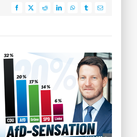
Facebook
X
Reddit
LinkedIn
WhatsApp
Tumblr
E-
Mail