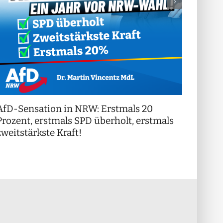
AfD-Sensation in NRW: Erstmals 20
++ Di
!
Prozent, erstmals SPD überholt, erstmals
++
zweitstärkste Kraft!