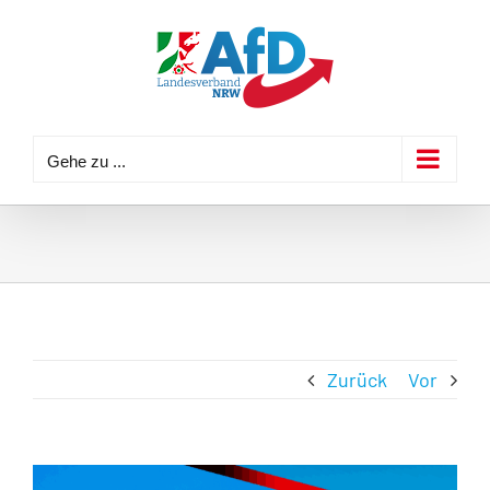
Zum
Inhalt
springen
Gehe zu ...
Zurück
Vor