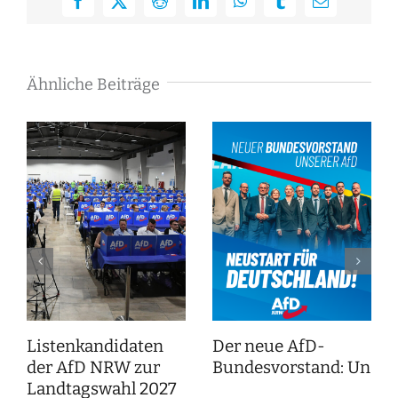
Facebook
X
Reddit
LinkedIn
WhatsApp
Tumblr
E-
Mail
Ähnliche Beiträge
Listenkandidaten
Der neue AfD-
der AfD NRW zur
Bundesvorstand: Unser
Landtagswahl 2027