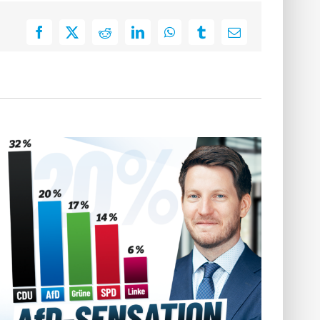
Facebook
X
Reddit
LinkedIn
WhatsApp
Tumblr
E-
Mail