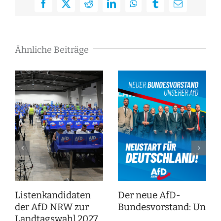
Facebook
X
Reddit
LinkedIn
WhatsApp
Tumblr
E-
Mail
Ähnliche Beiträge
Listenkandidaten
Der neue AfD-
der AfD NRW zur
Bundesvorstand: Unser
Landtagswahl 2027