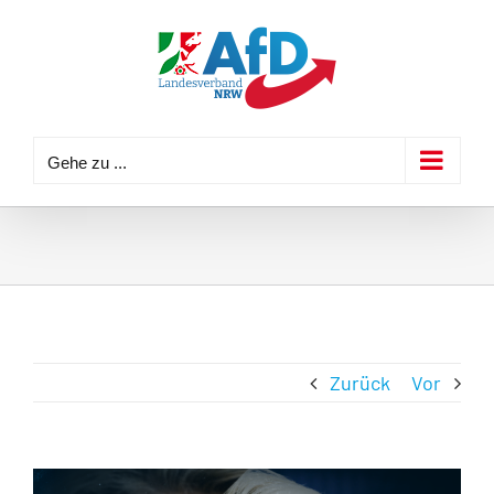
Zum
Inhalt
springen
Gehe zu ...
Zurück
Vor