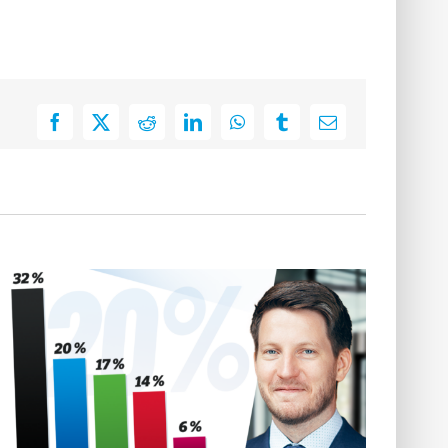
Facebook
X
Reddit
LinkedIn
WhatsApp
Tumblr
E-
Mail