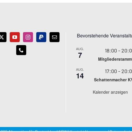
Bevorstehende Veranstal
AUG.
18:00
-
20:
7
Mitgliederstamm
AUG.
17:00
-
20:
14
Schattenmacher K
Kalender anzeigen
025 Alternative für Deutschland NRW |
Kontakt
|
Impressum
|
Datenschutz