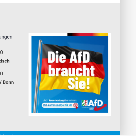
tungen
00
tisch
00
V Bonn
hinweise