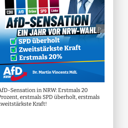
AfD-Sensation in NRW: Erstmals 20
++ Di
!
Prozent, erstmals SPD überholt, erstmals
++
zweitstärkste Kraft!