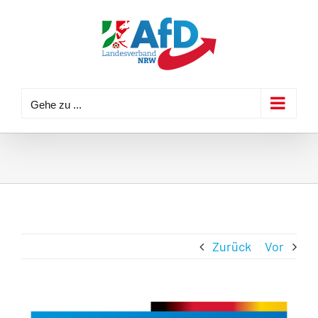
Zum
Inhalt
springen
Gehe zu ...
Zurück
Vor