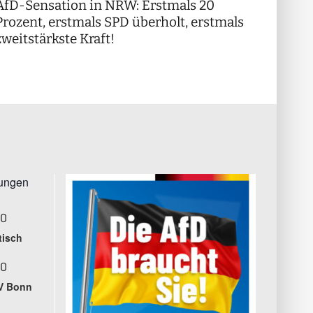
AfD-Sensation in NRW: Erstmals 20
++ Di
!
Prozent, erstmals SPD überholt, erstmals
++
zweitstärkste Kraft!
tungen
00
tisch
00
V Bonn