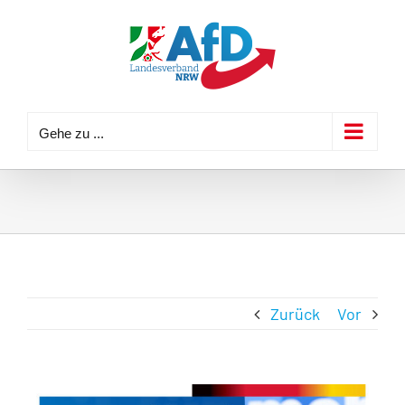
Zum
Inhalt
springen
Gehe zu ...
Zurück
Vor