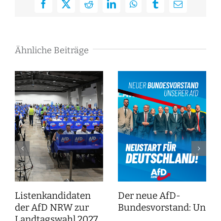
Facebook
X
Reddit
LinkedIn
WhatsApp
Tumblr
E-
Mail
Ähnliche Beiträge
Listenkandidaten
Der neue AfD-
der AfD NRW zur
Bundesvorstand: Unser
Landtagswahl 2027