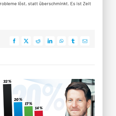
Probleme löst, statt überschminkt. Es ist Zeit
Facebook
X
Reddit
LinkedIn
WhatsApp
Tumblr
E-
Mail