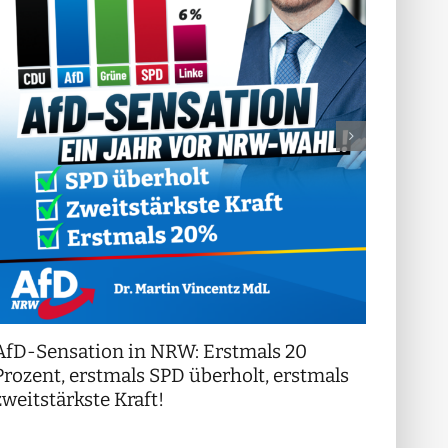
AfD-Sensation in NRW: Erstmals 20
++ Di
!
Prozent, erstmals SPD überholt, erstmals
++
zweitstärkste Kraft!