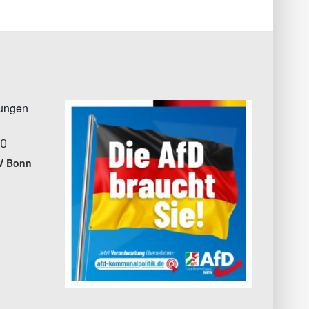
tungen
00
V Bonn