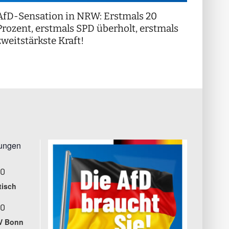
AfD-Sensation in NRW: Erstmals 20
++ Di
!
Prozent, erstmals SPD überholt, erstmals
++
zweitstärkste Kraft!
tungen
00
tisch
00
V Bonn