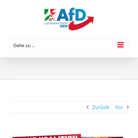
Zum
Inhalt
springen
Gehe zu ...
Zurück
Vor