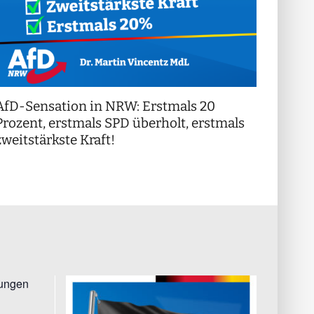
AfD-Sensation in NRW: Erstmals 20
++ Di
!
Prozent, erstmals SPD überholt, erstmals
++
zweitstärkste Kraft!
tungen