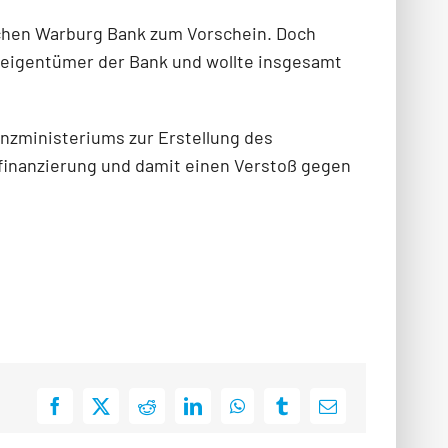
schen Warburg Bank zum Vorschein. Doch
iteigentümer der Bank und wollte insgesamt
nzministeriums zur Erstellung des
finanzierung und damit einen Verstoß gegen
Facebook
X
Reddit
LinkedIn
WhatsApp
Tumblr
E-
Mail