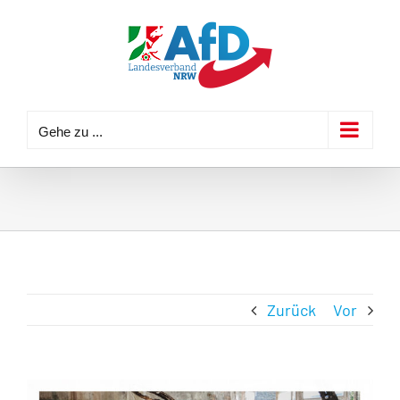
Zum
Inhalt
springen
Gehe zu ...
Zurück
Vor