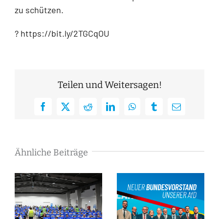
zu schützen.
? https://bit.ly/2TGCqOU
Teilen und Weitersagen!
Facebook
X
Reddit
LinkedIn
WhatsApp
Tumblr
E-
Mail
Ähnliche Beiträge