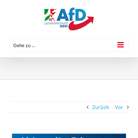
Zum
Inhalt
springen
Gehe zu ...
Zurück
Vor