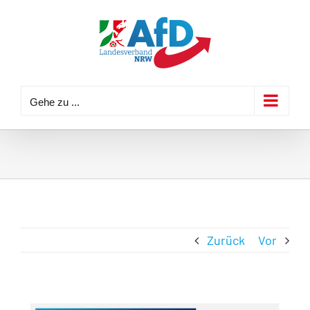
Zum
Inhalt
springen
Gehe zu ...
Zurück
Vor