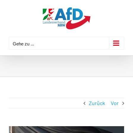
Zum
Inhalt
springen
Gehe zu ...
Zurück
Vor