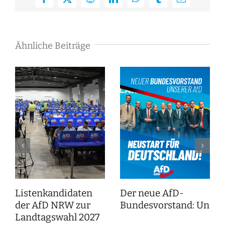
Facebook
X
Reddit
LinkedIn
WhatsApp
Tumblr
E-
Mail
Ähnliche Beiträge
Listenkandidaten
Der neue AfD-
der AfD NRW zur
Bundesvorstand: Unser
Landtagswahl 2027