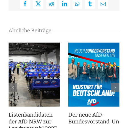
Facebook
X
Reddit
LinkedIn
WhatsApp
Tumblr
E-
Mail
Ähnliche Beiträge
Listenkandidaten
Der neue AfD-
der AfD NRW zur
Bundesvorstand: Unser