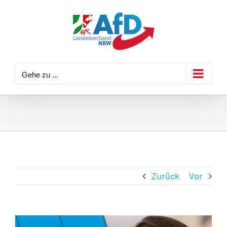
Zum
Inhalt
springen
Gehe zu ...
Zurück
Vor