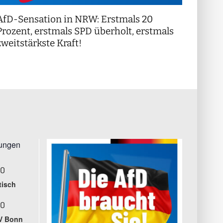
AfD-Sensation in NRW: Erstmals 20
++ Di
!
Prozent, erstmals SPD überholt, erstmals
++
zweitstärkste Kraft!
tungen
00
tisch
00
V Bonn